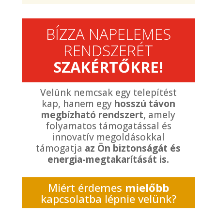
BÍZZA NAPELEMES
RENDSZERÉT
SZAKÉRTŐKRE!
Velünk nemcsak egy telepítést
kap, hanem egy
hosszú távon
megbízható rendszert
, amely
folyamatos támogatással és
innovatív megoldásokkal
támogatja
az Ön biztonságát és
energia-megtakarítását is.
Miért érdemes
mielőbb
kapcsolatba lépnie velünk?