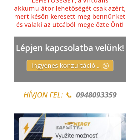
LEHETŐSÉGET, a virtuális
akkumulátor lehetőségét csak azért,
mert későn keresett meg bennünket
és valaki az utcából megelőzte Önt!
Lépjen kapcsolatba velünk!
Ingyenes konzultáció ...
HÍVJON FEL: 📞
0948093359