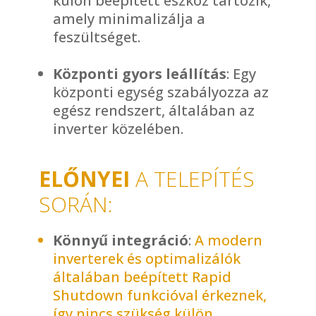
külön beépített eszköz tartozik,
amely minimalizálja a
feszültséget.
–
Központi gyors leállítás
: Egy
központi egység szabályozza az
egész rendszert, általában az
inverter közelében.
ELŐNYEI
A TELEPÍTÉS
SORÁN:
Könnyű integráció
:
A modern
inverterek és optimalizálók
általában beépített Rapid
Shutdown funkcióval érkeznek,
így nincs szükség külön