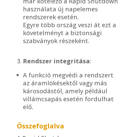
már kötelező a Rapid Shutdown
használata új napelemes
rendszerek esetén.
Egyre több ország veszi át ezt a
követelményt a biztonsági
szabványok részeként.
Rendszer integritása
:
A funkció megvédi a rendszert
az áramlökésektől vagy más
károsodástól, amely például
villámcsapás esetén fordulhat
elő.
Összefoglalva