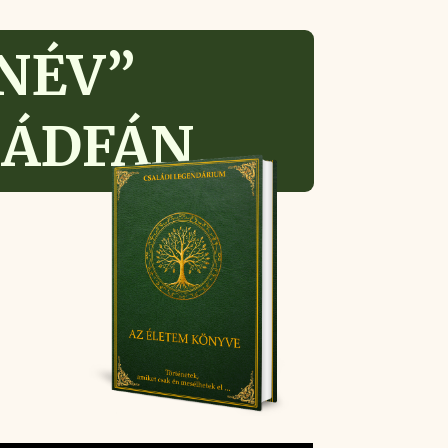
NÉV”
LÁDFÁN
…