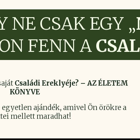
 NE CSAK EGY „
ON FENN A
CSA
aját
Családi Ereklyéje? –
AZ ÉLETEM
KÖNYVE
z egyetlen ajándék, amivel Ön örökre a
ttei mellett maradhat!