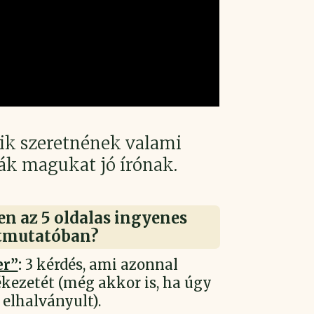
kik szeretnének valami
ják magukat jó írónak.
en az 5 oldalas ingyenes
tmutatóban?
er”
:
3 kérdés, ami azonnal
ékezetét (még akkor is, ha úgy
elhalványult).