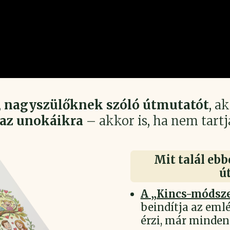
,
nagyszülőknek szóló útmutatót
, a
az unokáikra
– akkor is, ha nem tart
Mit talál ebb
ú
A „Kincs-módsz
beindítja az eml
érzi, már minden 