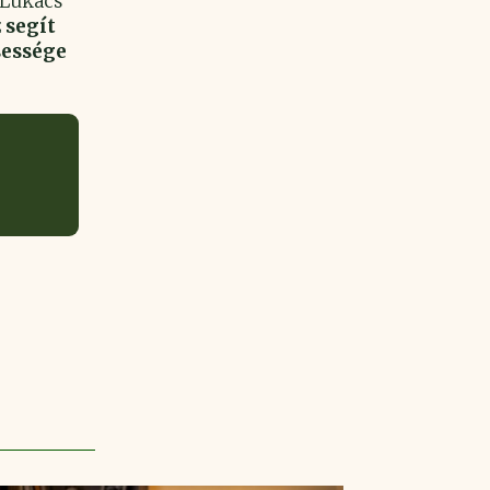
Lukács
 segít
sessége