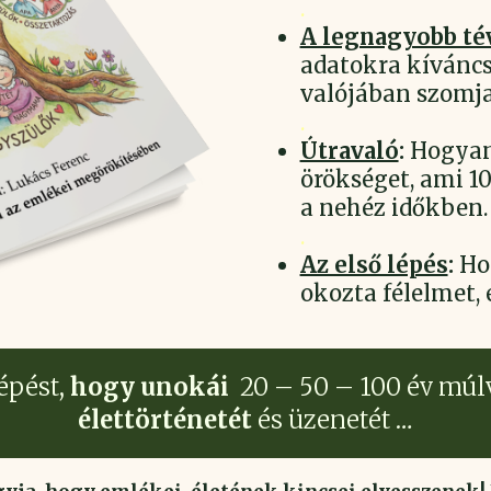
.
A legnagyobb té
adatokra kíváncsi
valójában szomj
.
Útravaló
:
Hogyan 
örökséget, ami 10
a nehéz időkben.
.
Az első lépés
:
Hog
okozta félelmet, 
épést,
hogy unokái
20 – 50 – 100 év múl
élettörténetét
és üzenetét …