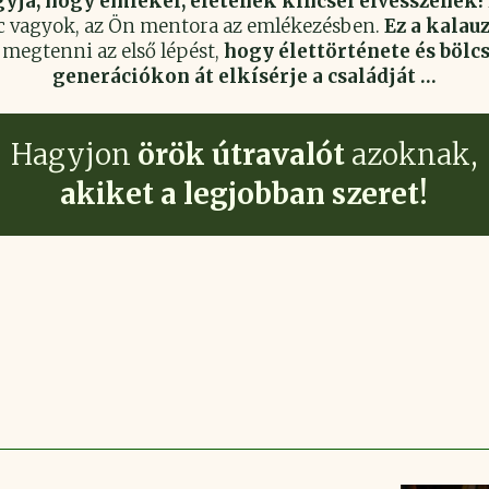
yja, hogy emlékei, életének kincsei elvesszenek!
c vagyok, az Ön mentora az emlékezésben.
Ez a kalauz
megtenni az első lépést,
hogy élettörténete és bölc
generációkon át elkísérje a családját …
Hagyjon
örök útravalót
azoknak,
akiket a legjobban szeret!