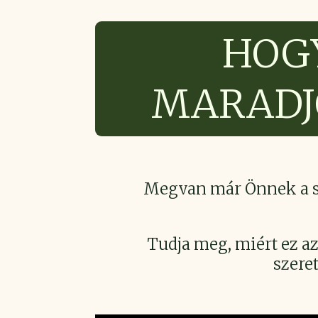
HOGY
MARADJ
Megvan már Önnek a s
Tudja meg, miért ez a
szere