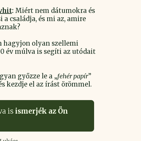
vhit
:
Miért nem dátumokra és
 a családja, és mi az, amire
aznak?
hagyjon olyan szellemi
0 év múlva is segíti az utódait
yan győzze le a „
fehér papír
”
és kezdje el az írást örömmel.
va is
ismerjék az Ön